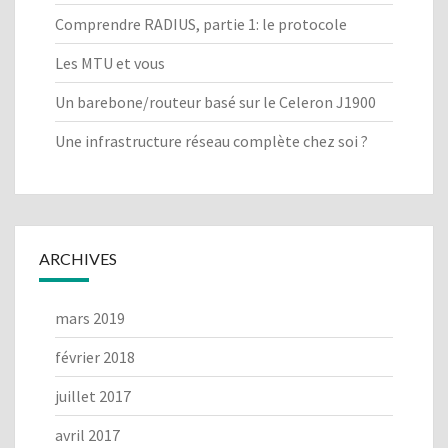
R
Comprendre RADIUS, partie 1: le protocole
E
S
Les MTU et vous
H
A
Un barebone/routeur basé sur le Celeron J1900
R
K
Une infrastructure réseau complète chez soi ?
ARCHIVES
mars 2019
février 2018
juillet 2017
avril 2017