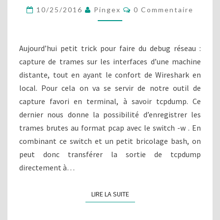
U
C
10/25/2016
Pingex
0 Commentaire
R
O
E
M
M
D
E
E
N
Aujourd’hui petit trick pour faire du debug réseau :
T
T
A
capture de trames sur les interfaces d’une machine
R
I
distante, tout en ayant le confort de Wireshark en
R
A
E
M
local. Pour cela on va se servir de notre outil de
S
E
capture favori en terminal, à savoir tcpdump. Ce
S
dernier nous donne la possibilité d’enregistrer les
À
trames brutes au format pcap avec le switch -w . En
D
combinant ce switch et un petit bricolage bash, on
I
S
peut donc transférer la sortie de tcpdump
T
directement à…
A
N
LIRE LA SUITE
LIRE LA SUITE
C
E
V