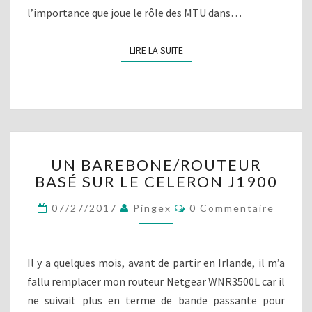
l’importance que joue le rôle des MTU dans…
LIRE LA SUITE
LIRE LA SUITE
U
UN BAREBONE/ROUTEUR
N
BASÉ SUR LE CELERON J1900
B
A
C
07/27/2017
Pingex
0 Commentaire
R
O
E
M
M
B
E
O
N
Il y a quelques mois, avant de partir en Irlande, il m’a
T
N
A
fallu remplacer mon routeur Netgear WNR3500L car il
E
I
ne suivait plus en terme de bande passante pour
R
/
E