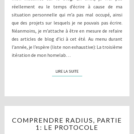
R
I
réellement eu le temps d’écrire à cause de ma
R
:
E
situation personnelle qui m’a pas mal occupé, ainsi
2
S
0
que des projets sur lesquels je ne pouvais pas écrire.
1
Néanmoins, je m’attache à être en mesure de refaire
9
des articles de blog d’ici à cet été. Au menu durant
l’année, je l’espère (liste non exhaustive): La troisième
itération de mon homelab…
LIRE LA SUITE
LIRE LA SUITE
C
COMPRENDRE RADIUS, PARTIE
O
1: LE PROTOCOLE
M
P