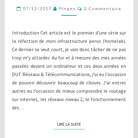
R
N
O
C
07/12/2017
Pingex
0 Commentaire
F
O
N
R
M
J
M
A
E
1
S
N
Introduction Cet article est le premier d’une série sur
9
T
T
A
la réfection de mon infrastructure perso (homelab).
0
R
I
0
Ce dernier se veut court, je vais donc tâcher de ne pas
R
U
E
C
trop m’y attarder. Au fur et à mesure des mes années
S
T
passées devant un ordinateur et ces deux années en
U
DUT Réseaux & Télécommunications, j’ai eu l’occasion
R
de pouvoir découvrir beaucoup de choses. J’ai entres
E
autres eu l’occasion de mieux comprendre le routage
R
É
sur internet, les réseaux niveau 2, le fonctionnement
S
des…
E
A
LIRE LA SUITE
LIRE LA SUITE
U
C