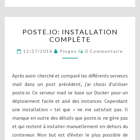
Y
:
T
E
P
C
POSTE.IO: INSTALLATION
O
H
COMPLÈTE
S
N
T
I
C
12/27/2016
Pingex
0 Commentaire
E
O
Q
.
M
U
M
I
E
E
O
N
Après avoir cherché et comparé les différents serveurs
E
T
:
A
mail dans un post précédent, j’ai choisi d’utiliser
T
I
I
R
poste.io. Ce serveur mail se base sur Docker pour un
R
N
E
É
déploiement facile et aisé des instances. Cependant
S
S
S
T
une installation « tel que » ne me satisfait pas. Il
E
A
manque en outre des détails que poste.io ne gère pas
A
L
U
et qui restent à installer manuellement en-dehors du
L
conteneur. Mon but est d’éviter le plus possible de
A