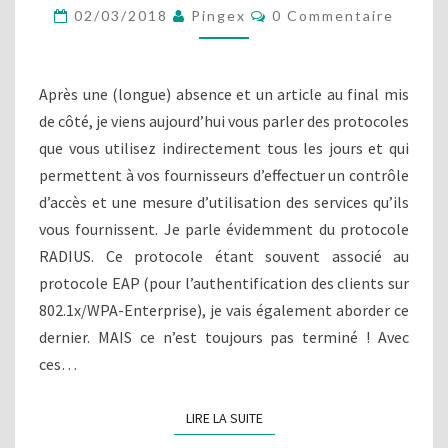
C
02/03/2018
Pingex
0 Commentaire
R
O
E
M
M
N
E
D
N
Après une (longue) absence et un article au final mis
T
R
A
de côté, je viens aujourd’hui vous parler des protocoles
E
I
que vous utilisez indirectement tous les jours et qui
R
R
E
permettent à vos fournisseurs d’effectuer un contrôle
A
S
D
d’accès et une mesure d’utilisation des services qu’ils
I
vous fournissent. Je parle évidemment du protocole
U
RADIUS. Ce protocole étant souvent associé au
S
protocole EAP (pour l’authentification des clients sur
,
P
802.1x/WPA-Enterprise), je vais également aborder ce
A
dernier. MAIS ce n’est toujours pas terminé ! Avec
R
ces…
T
I
E
LIRE LA SUITE
LIRE LA SUITE
1