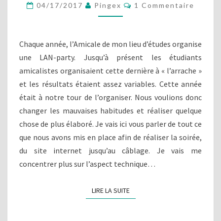
C
04/17/2017
Pingex
1 Commentaire
I
O
S
M
M
A
E
T
N
Chaque année, l’Amicale de mon lieu d’études organise
T
I
A
une LAN-party. Jusqu’à présent les étudiants
O
I
amicalistes organisaient cette dernière à « l’arrache »
R
N
E
D
et les résultats étaient assez variables. Cette année
S
’
était à notre tour de l’organiser. Nous voulions donc
U
changer les mauvaises habitudes et réaliser quelque
N
chose de plus élaboré. Je vais ici vous parler de tout ce
E
que nous avons mis en place afin de réaliser la soirée,
L
A
du site internet jusqu’au câblage. Je vais me
N
concentrer plus sur l’aspect technique…
-
P
LIRE LA SUITE
LIRE LA SUITE
A
R
T