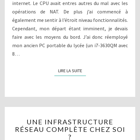
internet. Le CPU avait entres autres du mal avec les
R
S
O
opérations de NAT. De plus j’ai commencé à
U
également me sentir à l’étroit niveau fonctionnalités.
T
Cependant, mon départ étant imminent, je devais
E
faire avec les moyens du bord. J’ai donc réemployé
U
R
mon ancien PC portable du lycée (un i7-3630QM avec
B
8…
A
S
LIRE LA SUITE
LIRE LA SUITE
É
S
U
R
L
E
C
U
E
UNE INFRASTRUCTURE
N
L
RÉSEAU COMPLÈTE CHEZ SOI
E
E
?
I