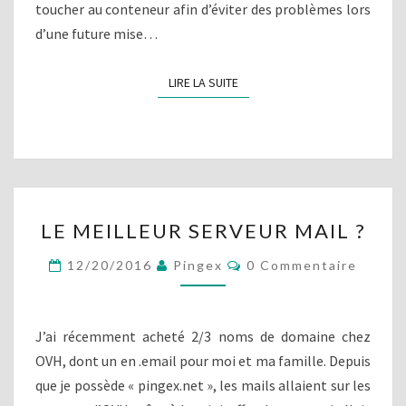
T
toucher au conteneur afin d’éviter des problèmes lors
I
d’une future mise…
O
N
LIRE LA SUITE
LIRE LA SUITE
C
O
M
P
L
È
T
L
E
LE MEILLEUR SERVEUR MAIL ?
E
M
C
12/20/2016
Pingex
0 Commentaire
E
O
M
I
M
L
E
N
L
J’ai récemment acheté 2/3 noms de domaine chez
T
E
A
OVH, dont un en .email pour moi et ma famille. Depuis
U
I
que je possède « pingex.net », les mails allaient sur les
R
R
E