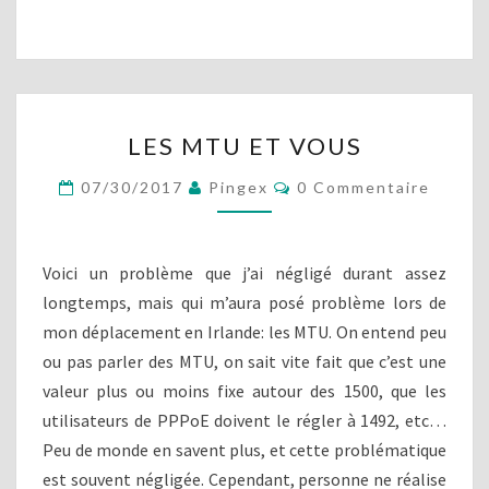
:
L
E
P
R
L
O
LES MTU ET VOUS
E
T
S
O
C
07/30/2017
Pingex
0 Commentaire
M
O
C
M
T
O
M
U
E
L
N
E
Voici un problème que j’ai négligé durant assez
E
T
T
A
longtemps, mais qui m’aura posé problème lors de
V
I
mon déplacement en Irlande: les MTU. On entend peu
R
O
E
ou pas parler des MTU, on sait vite fait que c’est une
U
S
S
valeur plus ou moins fixe autour des 1500, que les
utilisateurs de PPPoE doivent le régler à 1492, etc…
Peu de monde en savent plus, et cette problématique
est souvent négligée. Cependant, personne ne réalise