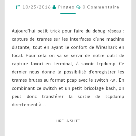
U
C
10/25/2016
Pingex
0 Commentaire
R
O
E
M
M
D
E
E
N
Aujourd’hui petit trick pour faire du debug réseau :
T
T
A
capture de trames sur les interfaces d’une machine
R
I
distante, tout en ayant le confort de Wireshark en
R
A
E
M
local. Pour cela on va se servir de notre outil de
S
E
capture favori en terminal, à savoir tcpdump. Ce
S
dernier nous donne la possibilité d’enregistrer les
À
trames brutes au format pcap avec le switch -w . En
D
combinant ce switch et un petit bricolage bash, on
I
S
peut donc transférer la sortie de tcpdump
T
directement à…
A
N
LIRE LA SUITE
LIRE LA SUITE
C
E
V