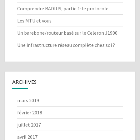
R
Comprendre RADIUS, partie 1: le protocole
E
S
Les MTU et vous
H
A
Un barebone/routeur basé sur le Celeron J1900
R
K
Une infrastructure réseau complète chez soi ?
ARCHIVES
mars 2019
février 2018
juillet 2017
avril 2017