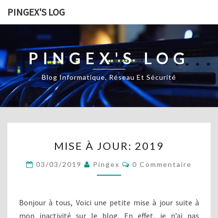
PINGEX'S LOG
PINGEX'S LOG
Blog Informatique, Réseau Et Sécurité
M
MISE À JOUR: 2019
I
S
C
03/03/2019
Pingex
0 Commentaire
E
O
M
À
M
J
E
N
O
Bonjour à tous, Voici une petite mise à jour suite à
T
U
A
mon inactivité sur le blog. En effet, je n’ai pas