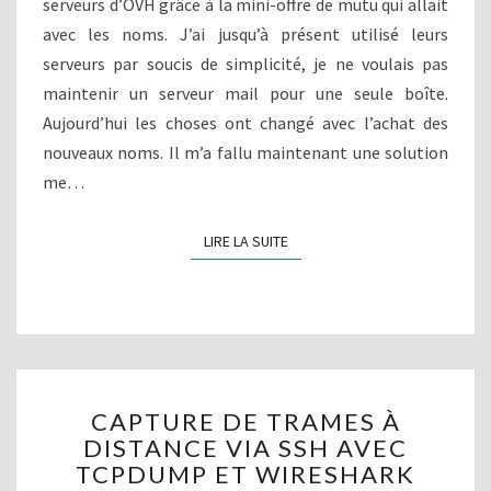
serveurs d’OVH grâce à la mini-offre de mutu qui allait
S
S
E
avec les noms. J’ai jusqu’à présent utilisé leurs
R
serveurs par soucis de simplicité, je ne voulais pas
V
maintenir un serveur mail pour une seule boîte.
E
Aujourd’hui les choses ont changé avec l’achat des
U
R
nouveaux noms. Il m’a fallu maintenant une solution
M
me…
A
I
LIRE LA SUITE
LIRE LA SUITE
L
?
C
CAPTURE DE TRAMES À
A
DISTANCE VIA SSH AVEC
P
TCPDUMP ET WIRESHARK
T